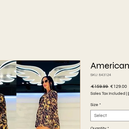
America
SKU: 843124
Regular
 €159.99 
€129.00
Price
P
Sales Tax Included
|
Size
*
Select
Quantity
*